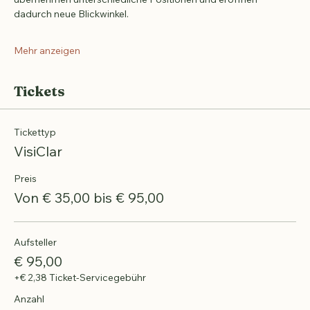
Du bringst dein Anliegen ein. Die vier weiteren Teilnehmenden 
übernehmen unterschiedliche Positionen und eröffnen 
dadurch neue Blickwinkel.
Mehr anzeigen
Tickets
Tickettyp
VisiClar
Preis
Von € 35,00 bis € 95,00
Aufsteller
€ 95,00
+€ 2,38 Ticket-Servicegebühr