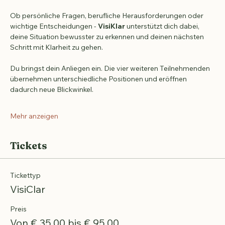
nach und nach ein klares Gesamtbild. Oft werden 
Möglichkeiten sichtbar, die zuvor verborgen waren.
Ob persönliche Fragen, berufliche Herausforderungen oder 
wichtige Entscheidungen - 
VisiKlar
 unterstützt dich dabei, 
deine Situation bewusster zu erkennen und deinen nächsten 
Schritt mit Klarheit zu gehen.
Du bringst dein Anliegen ein. Die vier weiteren Teilnehmenden 
übernehmen unterschiedliche Positionen und eröffnen 
dadurch neue Blickwinkel.
Mehr anzeigen
Tickets
Tickettyp
VisiClar