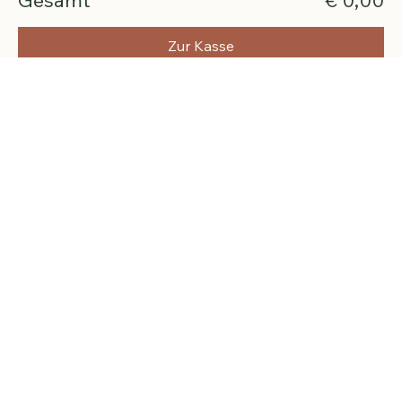
Gesamt
€ 0,00
Zur Kasse
Diese Veranstaltung teilen
Bleib mit mir verbunden
Erhalte regelmäßig persönliche Impulse, Inspirationen sowie Informationen zu neuen Seminaren,
Veranstaltungen und Angeboten - mit Tiefe, Klarheit und ohne Spam.
Melde dich für meinen Newsletter an.
E-Mail-Adresse
*